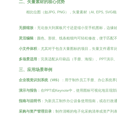
二、矢量素材的核心优势
相比位图（如JPG, PNG），矢量素材（AI, EPS, S
无损缩放
：无论放大到展板尺寸还是缩小至手机图标，边缘
灵活编辑
：颜色、形状、线条粗细均可轻松修改，便于匹配不
小文件体积
：尤其对于包含大量图标的项目，矢量文件通常
多场景适用
：完美适配从印刷品（手册、海报）、PPT演示
三、应用场景举例
企业视觉识别系统（VIS）
：用于制作员工手册、办公系统界
演示与报告
：在PPT或Keynote中，使用图标可视化地
指南与说明书
：为新员工制作办公设备使用指南，或在行政
采购与资产管理目录
：制作清晰的电子化采购清单或资产列